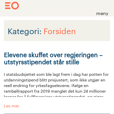
meny
Skip
to
content
Kategori:
Forsiden
Elevene skuffet over regjeringen –
utstyrsstipendet står stille
I statsbudsjettet som ble lagt frem i dag har potten for
utdanningstipend blitt prisjustert, som ikke utgjør en
reell endring for yrkesfagselevene. Ifølge en
rambøllrapport fra 2019 manglet det kun 24 millioner
kroner for å fullfinansiere utstyrsstipendet, og gjøre
nødvendig utstyr for alle elevene gratis.
Les mer
– Vi er enormt skuffet over at regjeringen ikke har valgt