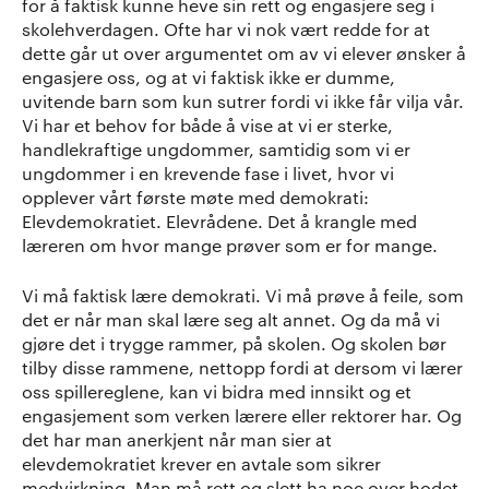
for å faktisk kunne heve sin rett og engasjere seg i
skolehverdagen. Ofte har vi nok vært redde for at
dette går ut over argumentet om av vi elever ønsker å
engasjere oss, og at vi faktisk ikke er dumme,
uvitende barn som kun sutrer fordi vi ikke får vilja vår.
Vi har et behov for både å vise at vi er sterke,
handlekraftige ungdommer, samtidig som vi er
ungdommer i en krevende fase i livet, hvor vi
opplever vårt første møte med demokrati:
Elevdemokratiet. Elevrådene. Det å krangle med
læreren om hvor mange prøver som er for mange.
Vi må faktisk lære demokrati. Vi må prøve å feile, som
det er når man skal lære seg alt annet. Og da må vi
gjøre det i trygge rammer, på skolen. Og skolen bør
tilby disse rammene, nettopp fordi at dersom vi lærer
oss spillereglene, kan vi bidra med innsikt og et
engasjement som verken lærere eller rektorer har. Og
det har man anerkjent når man sier at
elevdemokratiet krever en avtale som sikrer
medvirkning. Man må rett og slett ha noe over hodet