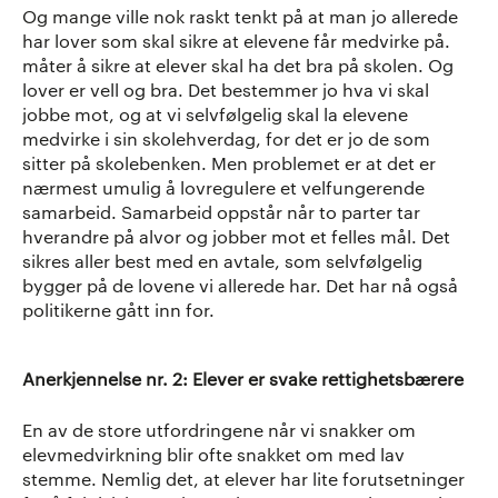
Og mange ville nok raskt tenkt på at man jo allerede
har lover som skal sikre at elevene får medvirke på.
måter å sikre at elever skal ha det bra på skolen. Og
lover er vell og bra. Det bestemmer jo hva vi skal
jobbe mot, og at vi selvfølgelig skal la elevene
medvirke i sin skolehverdag, for det er jo de som
sitter på skolebenken. Men problemet er at det er
nærmest umulig å lovregulere et velfungerende
samarbeid. Samarbeid oppstår når to parter tar
hverandre på alvor og jobber mot et felles mål. Det
sikres aller best med en avtale, som selvfølgelig
bygger på de lovene vi allerede har. Det har nå også
politikerne gått inn for.
Anerkjennelse nr. 2: Elever er svake rettighetsbærere
En av de store utfordringene når vi snakker om
elevmedvirkning blir ofte snakket om med lav
stemme. Nemlig det, at elever har lite forutsetninger