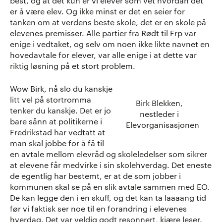
best, og at det kun er vi elever som vet hvordan det
er å være elev. Og ikke minst er det en seier for
tanken om at verdens beste skole, det er en skole på
elevenes premisser. Alle partier fra Rødt til Frp var
enige i vedtaket, og selv om noen ikke likte navnet en
hovedavtale for elever, var alle enige i at dette var
riktig løsning på et stort problem.
Wow Birk, nå slo du kanskje
litt vel på stortromma
Birk Blekken,
tenker du kanskje. Det er jo
nestleder i
bare sånn at politikerne i
Elevorganisasjonen
Fredrikstad har vedtatt at
man skal jobbe for å få til
en avtale mellom elevråd og skoleledelser som sikrer
at elevene får medvirke i sin skolehverdag. Det eneste
de egentlig har bestemt, er at de som jobber i
kommunen skal se på en slik avtale sammen med EO.
De kan legge den i en skuff, og det kan ta laaaang tid
før vi faktisk ser noe til en forandring i elevenes
hverdag. Det var veldig godt resonnert, kjære leser.