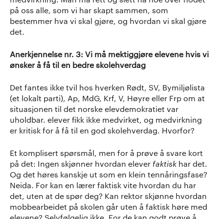
på oss alle, som vi har skapt sammen, som
bestemmer hva vi skal gjøre, og hvordan vi skal gjøre
det.
Anerkjennelse nr. 3: Vi må mektiggjøre elevene hvis vi
ønsker å få til en bedre skolehverdag
Det fantes ikke tvil hos hverken Rødt, SV, Bymiljølista
(et lokalt parti), Ap, MdG, Krf, V, Høyre eller Frp om at
situasjonen til det norske elevdemokratiet var
uholdbar. elever fikk ikke medvirket, og medvirkning
er kritisk for å få til en god skolehverdag. Hvorfor?
Et komplisert spørsmål, men for å prøve å svare kort
på det: Ingen skjønner hvordan elever
faktisk
har det.
Og det høres kanskje ut som en klein tennåringsfase?
Neida. For kan en lærer faktisk vite hvordan du har
det, uten at de spør deg? Kan rektor skjønne hvordan
mobbearbeidet på skolen går uten å faktisk høre med
elevene? Selvfølgelig ikke. For de kan godt prøve å