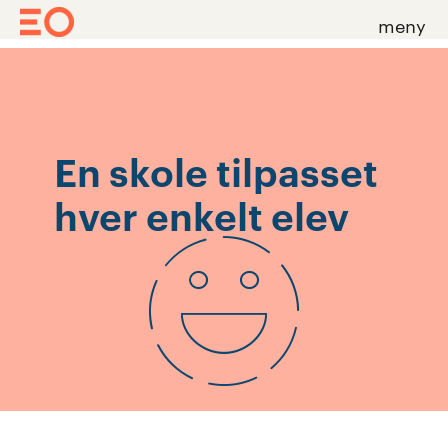
meny
Skip
to
content
En skole tilpasset
hver enkelt elev