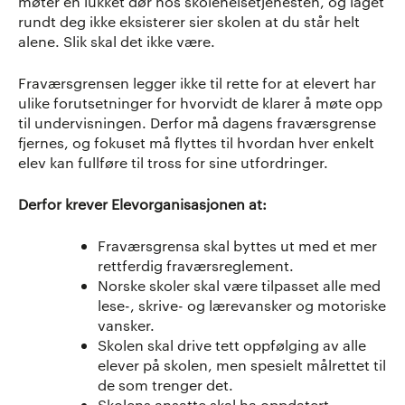
møter en lukket dør hos skolehelsetjenesten, og laget
rundt deg ikke eksisterer sier skolen at du står helt
alene. Slik skal det ikke være.
Fraværsgrensen legger ikke til rette for at elevert har
ulike forutsetninger for hvorvidt de klarer å møte opp
til undervisningen. Derfor må dagens fraværsgrense
fjernes, og fokuset må flyttes til hvordan hver enkelt
elev kan fullføre til tross for sine utfordringer.
Derfor krever Elevorganisasjonen at:
Fraværsgrensa skal byttes ut med et mer
rettferdig fraværsreglement.
Norske skoler skal være tilpasset alle med
lese-, skrive- og lærevansker og motoriske
vansker.
Skolen skal drive tett oppfølging av alle
elever på skolen, men spesielt målrettet til
de som trenger det.
Skolens ansatte skal ha oppdatert