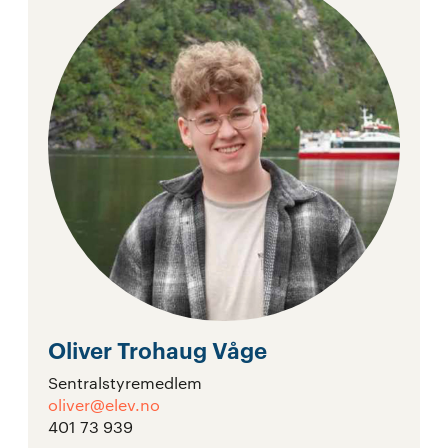
Oliver Trohaug Våge
Sentralstyremedlem
oliver@elev.no
401 73 939