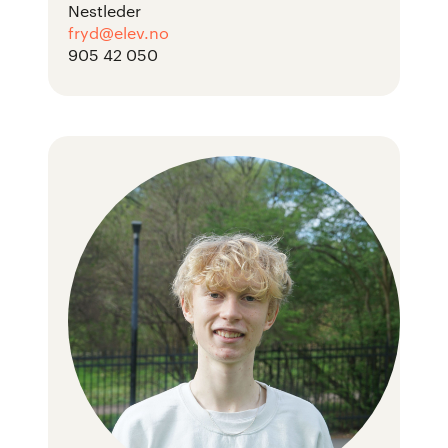
Nestleder
fryd@elev.no
905 42 050