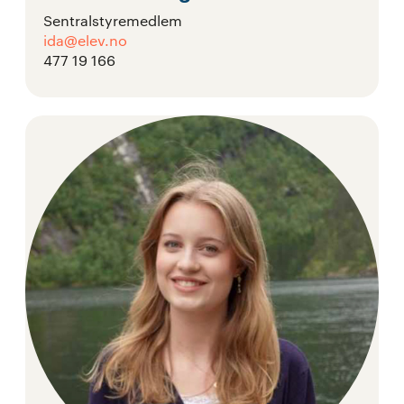
Sentralstyremedlem
ida@elev.no
477 19 166