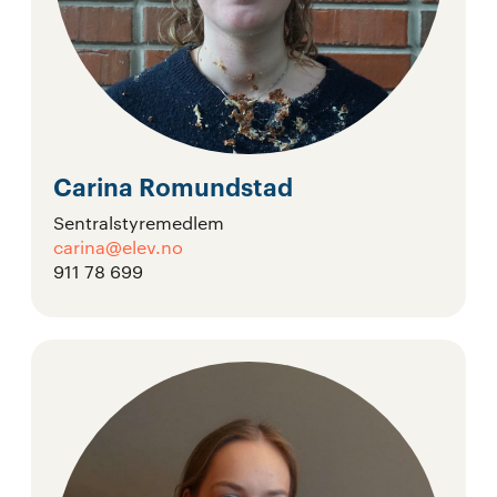
Carina Romundstad
Sentralstyremedlem
carina@elev.no
911 78 699