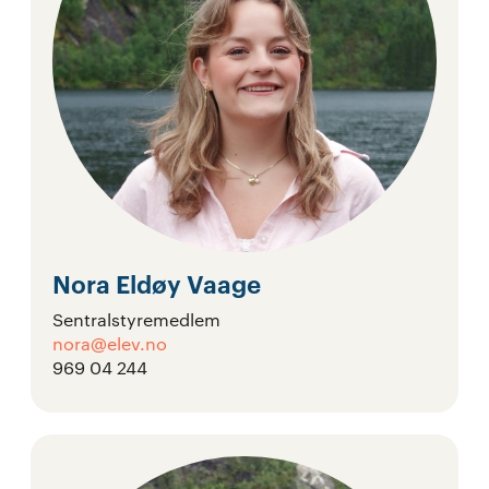
Nora Eldøy Vaage
Sentralstyremedlem
nora@elev.no
969 04 244