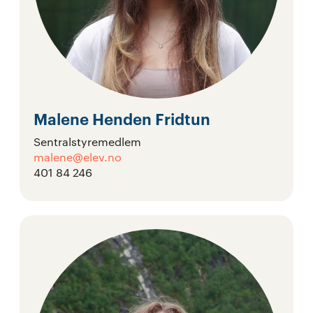
Malene Henden Fridtun
Sentralstyremedlem
malene@elev.no
401 84 246