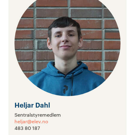
Heljar Dahl
Sentralstyremedlem
heljar@elev.no
483 80 187