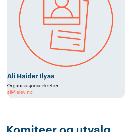
Ali Haider Ilyas
Organisasjonssekretær
ali@elev.no
Komiteer og utvalg