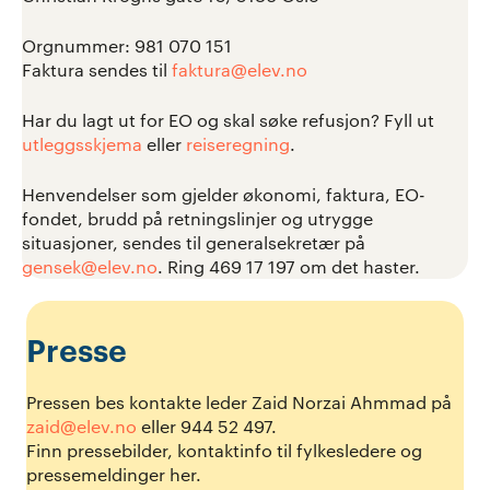
Orgnummer: 981 070 151
Faktura sendes til
faktura@elev.no
Har du lagt ut for EO og skal søke refusjon? Fyll ut
utleggsskjema
eller
reiseregning
.
Henvendelser som gjelder økonomi, faktura, EO-
fondet, brudd på retningslinjer og utrygge
situasjoner, sendes til generalsekretær på
gensek@elev.no
. Ring 469 17 197 om det haster.
Presse
Pressen bes kontakte leder Zaid Norzai Ahmmad på
zaid@elev.no
eller 944 52 497.
Finn pressebilder, kontaktinfo til fylkesledere og
pressemeldinger her.