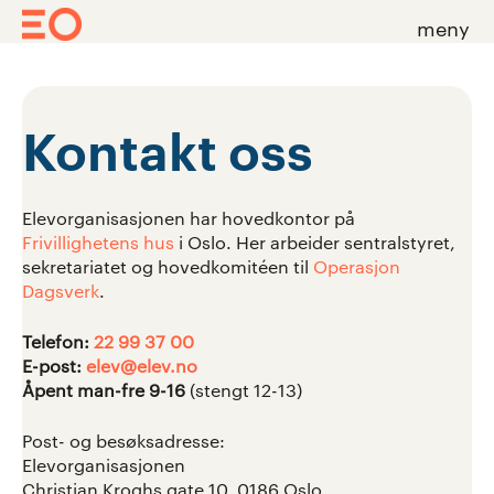
meny
Skip
to
content
Kontakt oss
Elevorganisasjonen har hovedkontor på
Frivillighetens hus
i Oslo. Her arbeider sentralstyret,
sekretariatet og hovedkomitéen til
Operasjon
Dagsverk
.
Telefon:
22 99 37 00
E-post:
elev@elev.no
Åpent man-fre 9-16
(stengt 12-13)
Post- og besøksadresse:
Elevorganisasjonen
Christian Kroghs gate 10, 0186 Oslo