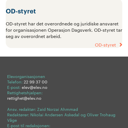
OD-styret
OD-styret har det overordnede og juridiske ansvaret
for organisasjonen Operasjon Dagsverk. OD-styret tar
seg av overordnet arbeid.
OD-styret
Elevorganisasjonen
Telefon:
22 99 37 00
E-post:
elev@elev.no
Rettighetshjelpen:
rettighet@elev.no
Ansv. redaktør: Zaid Norzai Ahmmad
Redaktører: Nikolai Andersen Askedal og Oliver Trohaug
Våge
E-post til redaksjonen: