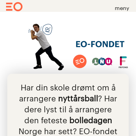
meny
Skip
to
content
Har din skole drømt om å
arrangere
nyttårsball
? Har
dere lyst til å arrangere
den feteste
bolledagen
Norge har sett? EO-fondet