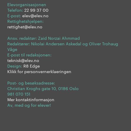
Elevorganisasjonen
Telefon:
22 99 37 00
E-post:
elev@elev.no
Rettighetshjelpen:
rettighet@elev.no
Ansv. redaktør: Zaid Norzai Ahmmad
Redaktører: Nikolai Andersen Askedal og Oliver Trohaug
Våge
E-post til redaksjonen:
teknisk@elev.no
Design:
R8 Edge
Klikk for personvernerklaeringen
Post- og besøksadresse:
Christian Kroghs gate 10, 0186 Oslo
981 070 151
Mer kontaktinformasjon
Av, med og for elever!