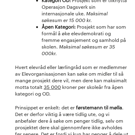
Kategori OD:
Prosjekt som er tilknytta
Operasjon Dagsverk sin
internasjonale uke.
Maksimal
søkesum er 15 000 kr.
Åpen Kategori:
Prosjekt som har som
formål å øke elevdemokrati og
fremme engasjement og samhold på
skolen.
Maksimal søkesum er 35
000kr.
Hvert elevråd eller lærlingråd som er medlemmer
av Elevorganisasjonen kan søke om midler til så
mange prosjekt dere vil, men dere kan maksimalt
motta totalt
35 000
kroner per skoleår fra åpen
kategori og OD.
Prinsippet er enkelt: det er
førstemann til mølla
.
Det er derfor viktig å være tidlig ute, og vi
anbefaler dere å søke om penger tidlig, selv om
prosjektet dere skal gjennomføre ikke avholdes
før senere. Det er fordi vi kun har penger å dele ut