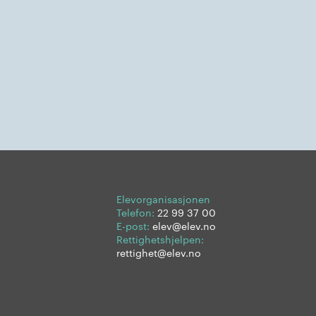
Elevorganisasjonen
Telefon:
22 99 37 00
E-post:
elev@elev.no
Rettighetshjelpen:
rettighet@elev.no