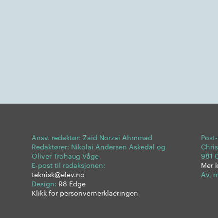
Ansv. redaktør: Zaid Norzai Ahmmad
Post
Redaktører: Nikolai Andersen Askedal og
Chris
Oliver Trohaug Våge
981 
E-post til redaksjonen:
Mer 
teknisk@elev.no
Av, m
Design:
R8 Edge
Klikk for personvernerklaeringen