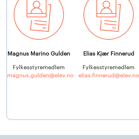
Magnus Marino Gulden
Elias Kjær Finnerud
Fylkesstyremedlem
Fylkesstyremedlem
magnus.gulden@elev.no
elias.finnerud@elev.no