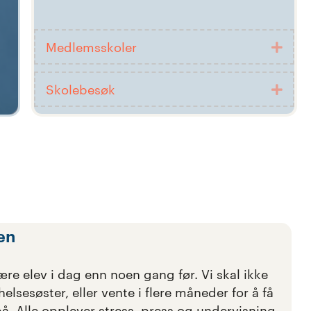
Medlemsskoler
Utvi
Skolebesøk
Utvi
en
re elev i dag enn noen gang før. Vi skal ikke
lsesøster, eller vente i flere måneder for å få
på. Alle opplever stress, press og undervisning