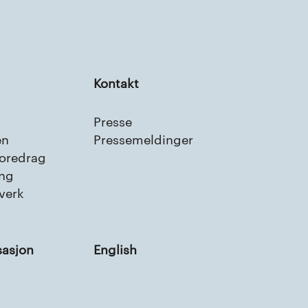
Kontakt
Presse
en
Pressemeldinger
foredrag
ing
verk
sasjon
English