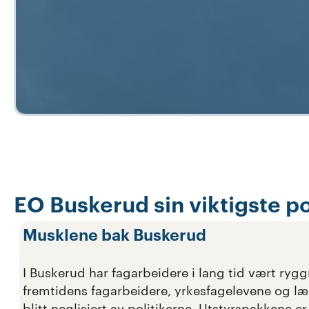
EO Buskerud sin viktigste po
Musklene bak Buskerud
I Buskerud har fagarbeidere i lang tid vært ryg
fremtidens fagarbeidere, yrkesfagelevene og lær
blitt neglisjert av politikerne. Utstyrspakkene e