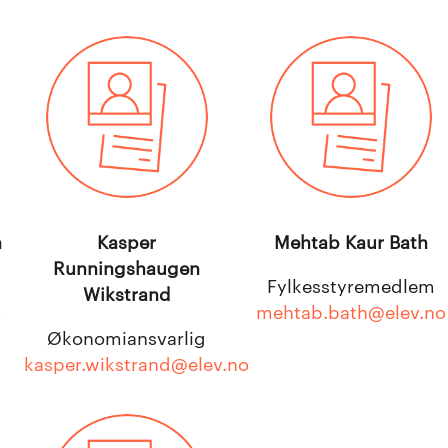
n
Kasper
Mehtab Kaur Bath
Runningshaugen
Fylkesstyremedlem
Wikstrand
o
mehtab.bath@elev.no
Økonomiansvarlig
kasper.wikstrand@elev.no