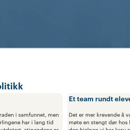
litikk
Et team rundt elev
graden i samfunnet, men
Det er mer krevende å væ
lingene har i lang tid
møte en stengt dør hos he
r utdatert, stipendene er
den hjelpen vi har krav 