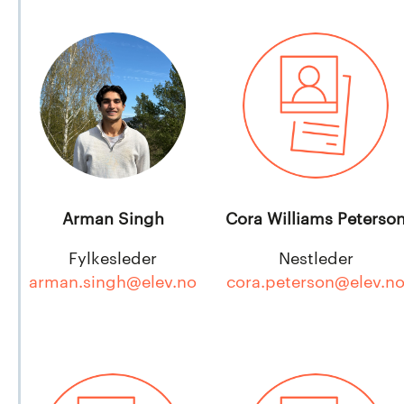
Arman Singh
Cora Williams Peterso
Fylkesleder
Nestleder
arman.singh@elev.no
cora.peterson@elev.n