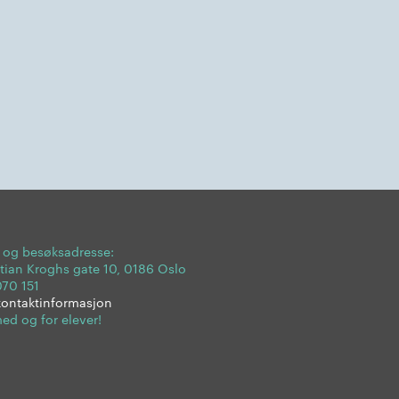
- og besøksadresse:
tian Kroghs gate 10, 0186 Oslo
070 151
kontaktinformasjon
ed og for elever!