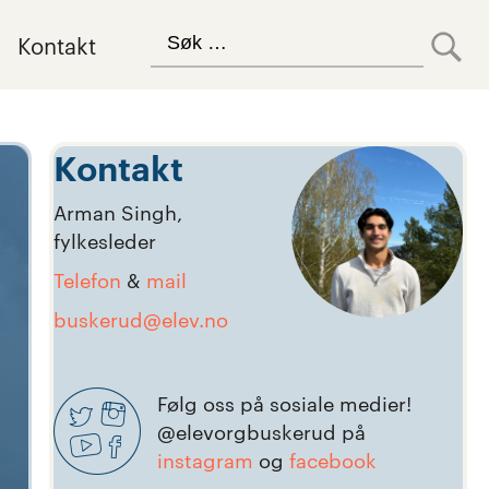
Search
Kontakt
for:
Kontakt
Arman Singh,
fylkesleder
Telefon
&
mail
buskerud@elev.no
Følg oss på sosiale medier!
@elevorgbuskerud på
instagram
og
facebook