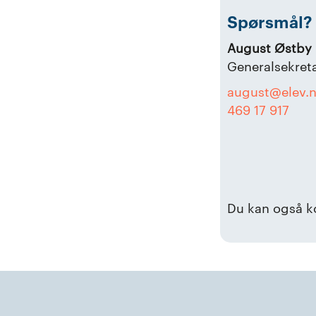
Spørsmål? 
August Østby
Generalsekret
august@elev.
469 17 917
Du kan også k