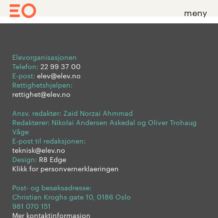
meny
Skip
to
content
Elevorganisasjonen
Telefon:
22 99 37 00
E-post:
elev@elev.no
Rettighetshjelpen:
rettighet@elev.no
Ansv. redaktør: Zaid Norzai Ahmmad
Redaktører: Nikolai Andersen Askedal og Oliver Trohaug
Våge
E-post til redaksjonen:
teknisk@elev.no
Design:
R8 Edge
Klikk for personvernerklaeringen
Post- og besøksadresse:
Christian Kroghs gate 10, 0186 Oslo
981 070 151
Mer kontaktinformasjon