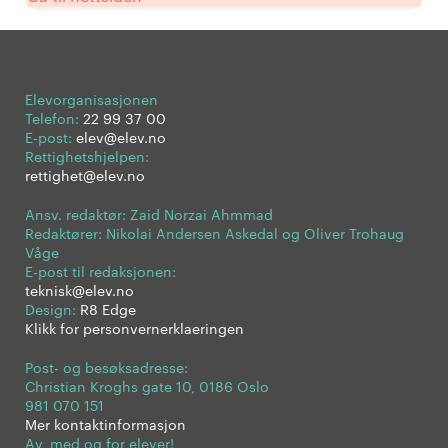
Elevorganisasjonen
Telefon:
22 99 37 00
E-post:
elev@elev.no
Rettighetshjelpen:
rettighet@elev.no
Ansv. redaktør: Zaid Norzai Ahmmad
Redaktører: Nikolai Andersen Askedal og Oliver Trohaug
Våge
E-post til redaksjonen:
teknisk@elev.no
Design:
R8 Edge
Klikk for personvernerklaeringen
Post- og besøksadresse:
Christian Kroghs gate 10, 0186 Oslo
981 070 151
Mer kontaktinformasjon
Av, med og for elever!