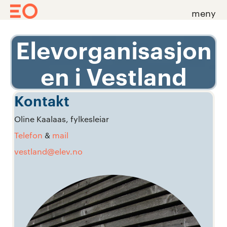
meny
Skip
Elevorganisasjon
to
content
en i Vestland
Kontakt
Oline Kaalaas, fylkesleiar
Telefon
&
mail
vestland@elev.no