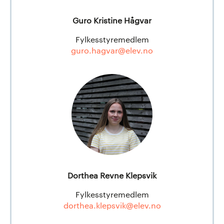
Guro Kristine Hågvar
Fylkesstyremedlem
guro.hagvar@elev.no
Dorthea Revne Klepsvik
Fylkesstyremedlem
dorthea.klepsvik@elev.no