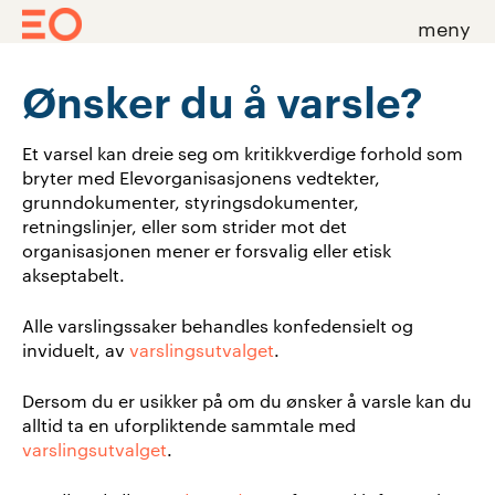
meny
Skip
Ønsker du å varsle?
to
content
Et varsel kan dreie seg om kritikkverdige forhold som
bryter med Elevorganisasjonens vedtekter,
grunndokumenter, styringsdokumenter,
retningslinjer, eller som strider mot det
organisasjonen mener er forsvalig eller etisk
akseptabelt.
Alle varslingssaker behandles konfedensielt og
inviduelt, av
varslingsutvalget
.
Dersom du er usikker på om du ønsker å varsle kan du
alltid ta en uforpliktende sammtale med
varslingsutvalget
.