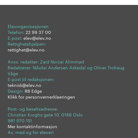
Elevorganisasjonen
Telefon:
22 99 37 00
E-post:
elev@elev.no
Rettighetshjelpen:
rettighet@elev.no
Ansv. redaktør: Zaid Norzai Ahmmad
Redaktører: Nikolai Andersen Askedal og Oliver Trohaug
Våge
E-post til redaksjonen:
teknisk@elev.no
Design:
R8 Edge
Klikk for personvernerklaeringen
Post- og besøksadresse:
Christian Kroghs gate 10, 0186 Oslo
981 070 151
Mer kontaktinformasjon
Av, med og for elever!