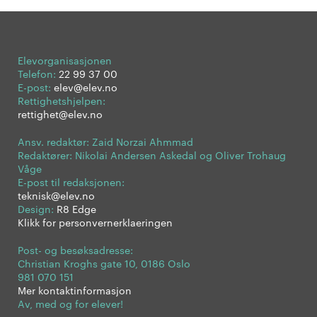
Elevorganisasjonen
Telefon:
22 99 37 00
E-post:
elev@elev.no
Rettighetshjelpen:
rettighet@elev.no
Ansv. redaktør: Zaid Norzai Ahmmad
Redaktører: Nikolai Andersen Askedal og Oliver Trohaug
Våge
E-post til redaksjonen:
teknisk@elev.no
Design:
R8 Edge
Klikk for personvernerklaeringen
Post- og besøksadresse:
Christian Kroghs gate 10, 0186 Oslo
981 070 151
Mer kontaktinformasjon
Av, med og for elever!