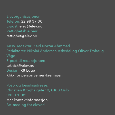
Elevorganisasjonen
Telefon:
22 99 37 00
E-post:
elev@elev.no
Rettighetshjelpen:
rettighet@elev.no
Ansv. redaktør: Zaid Norzai Ahmmad
Redaktører: Nikolai Andersen Askedal og Oliver Trohaug
Våge
E-post til redaksjonen:
teknisk@elev.no
Design:
R8 Edge
Klikk for personvernerklaeringen
Post- og besøksadresse:
Christian Kroghs gate 10, 0186 Oslo
981 070 151
Mer kontaktinformasjon
Av, med og for elever!