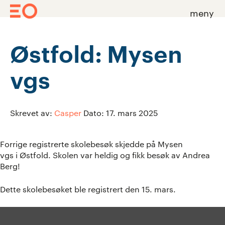
meny
Skip
to
Østfold: Mysen
content
vgs
Skrevet av:
Casper
Dato:
17. mars 2025
Forrige registrerte skolebesøk skjedde på
Mysen
vgs
i
Østfold
. Skolen var heldig og fikk besøk av
Andrea
Berg
!
Dette skolebesøket ble registrert den 15. mars.