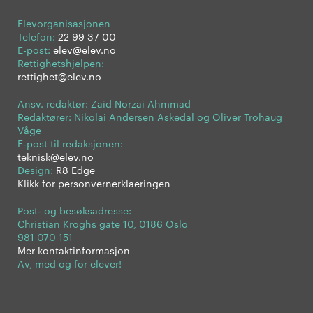
Elevorganisasjonen
Telefon:
22 99 37 00
E-post:
elev@elev.no
Rettighetshjelpen:
rettighet@elev.no
Ansv. redaktør: Zaid Norzai Ahmmad
Redaktører: Nikolai Andersen Askedal og Oliver Trohaug
Våge
E-post til redaksjonen:
teknisk@elev.no
Design:
R8 Edge
Klikk for personvernerklaeringen
Post- og besøksadresse:
Christian Kroghs gate 10, 0186 Oslo
981 070 151
Mer kontaktinformasjon
Av, med og for elever!